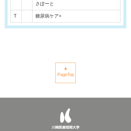
さぽーと
T
糖尿病ケア+
▲
PageTop