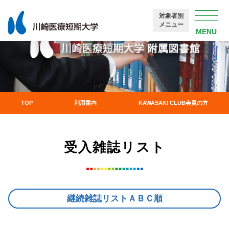
copyright©Kawasaki College of Health Professions.All rights reserved.
対象者別
メニュー
利用案内
KAWASAKI CLUB会員の方
TOP
受入雑誌リスト
継続雑誌リストＡＢＣ順